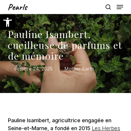
Skip
Menu
to
search
Ouvrir la barre d’outils
main
content
Pauline Isambert,
cueilleuse de parfums et
de mémoire
octobre 24, 2025
Mother Earth
Pauline Isambert, agricultrice engagée en
Seine-et-Marne, a fondé en 2015
Les Herbes