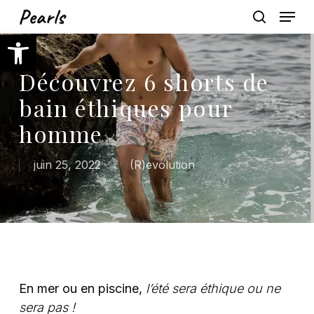
Skip
Menu
to
search
Ouvrir la barre d’outils
main
content
Découvrez 6 shorts de
bain éthiques pour
homme
juin 25, 2022
(R)evolution
En mer ou en piscine,
l’été sera éthique ou ne
sera pas !