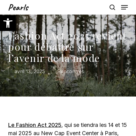
Skip
Menu
to
search
Ouvrir la barre d’outils
main
content
Fashion Act 2025 revient
pour débattre sur
l’avenir de la mode
avril 13, 2025
Rencontres
Le Fashion Act 2025
, qui se tiendra les 14 et 15
mai 2025 au New Cap Event Center à Paris,