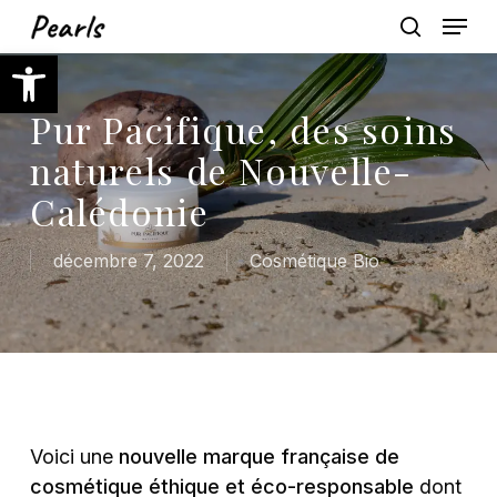
Skip
Menu
to
search
Ouvrir la barre d’outils
main
content
Pur Pacifique, des soins
naturels de Nouvelle-
Calédonie
décembre 7, 2022
Cosmétique Bio
Voici une
nouvelle marque française de
cosmétique éthique et éco-responsable
dont