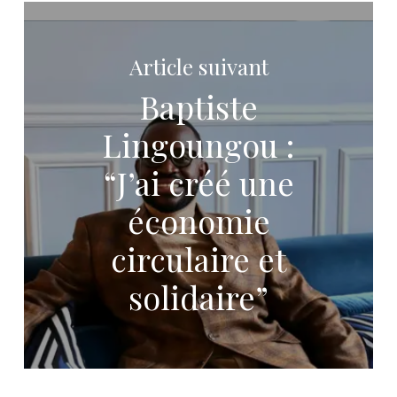
Article suivant
Baptiste
Lingoungou :
“J’ai créé une
économie
circulaire et
solidaire”