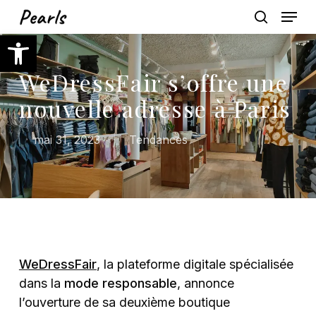
Skip
Menu
to
search
Ouvrir la barre d’outils
main
content
WeDressFair s’offre une
nouvelle adresse à Paris
mai 31, 2023
Tendances
WeDressFair
, la plateforme digitale spécialisée
dans la
mode responsable
, annonce
l’ouverture de sa deuxième boutique