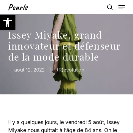
Skip
Menu
to
search
Ouvrir la barre d’outils
main
content
Issey Miyake, grand
innovateur et défenseur
de la mode durable
août 12, 2022
(R)evolution
Il y a quelques jours, le vendredi 5 août, Issey
Miyake nous quittait à l’âge de 84 ans. On le