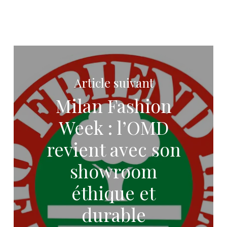
Article suivant
Milan Fashion
Week : l’OMD
revient avec son
showroom
éthique et
durable