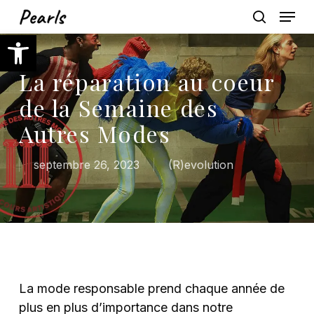
Skip
Menu
to
search
Ouvrir la barre d’outils
main
content
La réparation au coeur
de la Semaine des
Autres Modes
septembre 26, 2023
(R)evolution
La mode responsable prend chaque année de
plus en plus d’importance dans notre