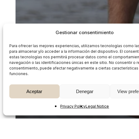
Gestionar consentimiento
Para ofrecer las mejores experiencias, utilizamos tecnologías como la
para almacenar y/o acceder a la información del dispositivo. El consen
estas tecnologías nos permitirá procesar datos como el comportamie
navegación o las identificaciones únicas en este sitio. No consentir o re
Mother Earth
consentimiento, puede afectar negativamente a ciertas características
funciones.
Can seaweed help re
impact of fashion?
Aceptar
Denegar
View pref
Privacy Policy
Legal Notice
Pearls
March 2, 2023