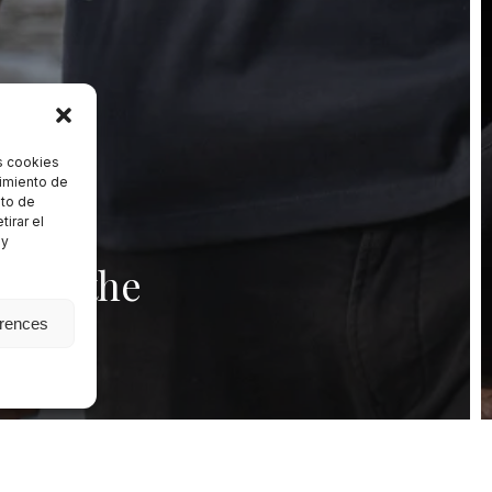
s cookies
timiento de
nto de
tirar el
 y
duce the
erences